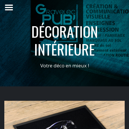
D
É
C
O
R
A
T
I
O
N
I
N
T
É
R
I
E
U
R
E
V
o
t
r
e
d
é
c
o
e
n
m
i
e
u
x
!